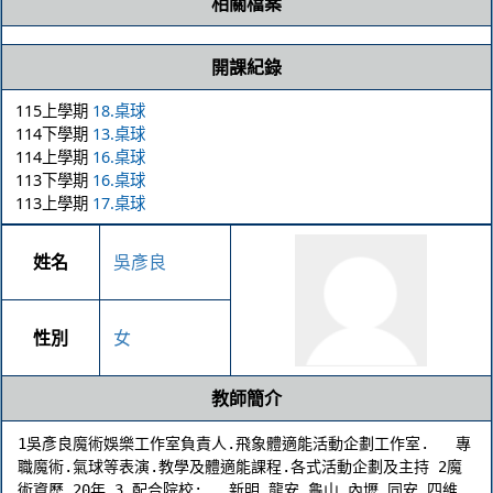
相關檔案
開課紀錄
115上學期
18.桌球
114下學期
13.桌球
114上學期
16.桌球
113下學期
16.桌球
113上學期
17.桌球
姓名
吳彥良
性別
女
教師簡介
1吳彥良魔術娛樂工作室負責人.飛象體適能活動企劃工作室.   專
職魔術.氣球等表演.教學及體適能課程.各式活動企劃及主持 2魔
術資歷 20年 3 配合院校:   新明.龍安.龜山.內壢.同安.四維.