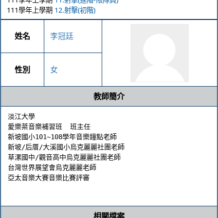
111學年上學期
12.射擊(初階)
姓名
李冠廷
性別
女
教師簡介
淡江大學

愛樂棻音樂補習班	班主任

新坡國小101~108學年音樂鐘點老師

新坡/后厝/大溪國小烏克麗麗社團老師

草漯國中/觀音高中烏克麗麗社團老師

台灣世界展望會烏克麗麗老師

亞太音樂大賽音樂比賽評審

相關檔案