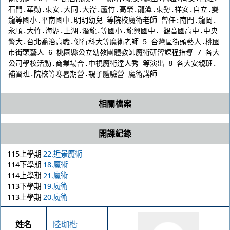
石門.華勛.東安.大同.大崙.蘆竹.高榮.龍潭.東勢.祥安.自立.雙
龍等國小.平南國中.明明幼兒 等院校魔術老師 曾任:南門.龍岡.
永順.大竹.海湖.上湖.潛龍.等國小.龍興國中. 觀音國高中.中央
警大.台北喬治高職.健行科大等魔術老師 5 台灣區街頭藝人.桃園
市街頭藝人 6 桃園縣公立幼教團體教師魔術研習課程指導 7 各大
公司學校活動.商業場合.中視魔術達人秀 等演出 8 各大安親班.
補習班.院校等寒暑期營.親子體驗營 魔術講師
相關檔案
開課紀錄
115上學期
22.近景魔術
114下學期
18.魔術
114上學期
21.魔術
113下學期
19.魔術
113上學期
20.魔術
姓名
陸珈楷