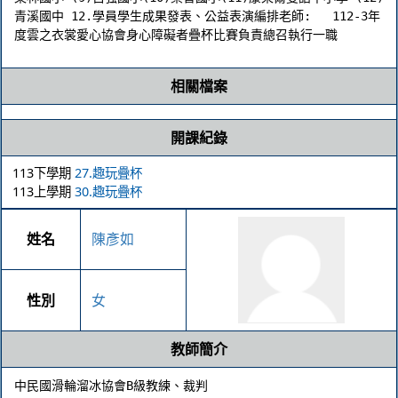
青溪國中 12.學員學生成果發表、公益表演編排老師:   112-3年
度雲之衣裳愛心協會身心障礙者疊杯比賽負責總召執行一職
相關檔案
開課紀錄
113下學期
27.趣玩疊杯
113上學期
30.趣玩疊杯
姓名
陳彥如
性別
女
教師簡介
中民國滑輪溜冰協會B級教練、裁判
