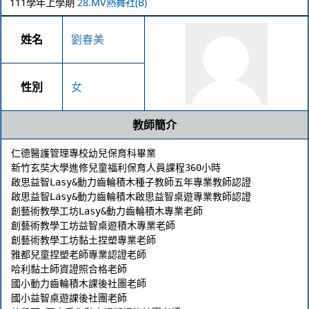
111學年上學期
28.MV熱舞社(B)
姓名
劉春美
性別
女
教師簡介
仁德醫護管理專校幼兒保育科畢業

新竹玄奘大學進修兒童福利保育人員課程360小時

啟思益智Lasy&動力齒輪積木種子教師五年專業教師認證

啟思益智Lasy&動力齒輪積木啟思益智桌遊專業教師認證

創藝術教學工坊Lasy&動力齒輪積木專業老師

創藝術教學工坊益智桌遊積木專業老師

創藝術教學工坊黏土捏塑專業老師

雅都兒童捏塑老師專業認證老師

哈利黏土師資證照合格老師

國小動力齒輪積木課後社團老師

國小益智桌遊課後社團老師
