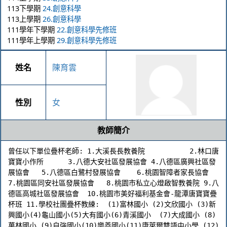
113下學期
24.創意科學
113上學期
26.創意科學
111學年下學期
22.創意科學先修班
111學年上學期
29.創意科學先修班
姓名
陳育雲
性別
女
教師簡介
曾任以下單位疊杯老師: 1.大溪長長教養院           2.林口唐
寶寶小作所      3.八德大安社區發展協會 4.八德區廣興社區發
展協會   5.八德區白鷺村發展協會    6.桃園智障者家長協會 
7.桃園區同安社區發展協會   8.桃園市私立心燈啟智教養院 9.八
德區高城社區發展協會  10.桃園市美好福利基金會-龍潭唐寶寶疊
杯班 11.學校社團疊杯教練:  (1)富林國小 (2)文欣國小 (3)新
興國小(4)龜山國小(5)大有國小(6)青溪國小  (7)大成國小 (8)
菓林國小 (9)自強國小(10)樂善國小(11)康萊爾雙語中小學 (12)