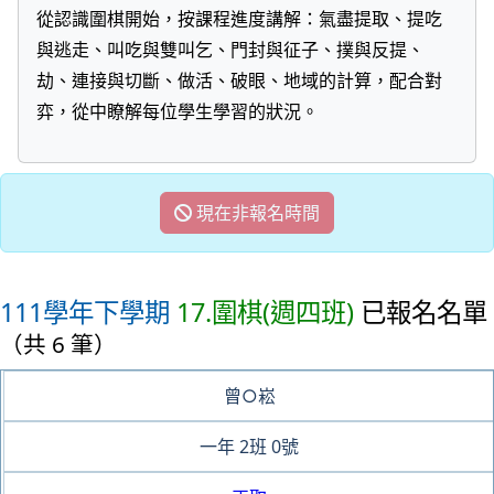
從認識圍棋開始，按課程進度講解：氣盡提取、提吃
與逃走、叫吃與雙叫乞、門封與征子、撲與反提、
劫、連接與切斷、做活、破眼、地域的計算，配合對
弈，從中瞭解每位學生學習的狀況。
現在非報名時間
111學年下學期
17.圍棋(週四班)
已報名名單
（共 6 筆）
曾○崧
一年
2班
0號