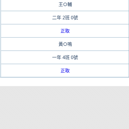
王○輔
二年
2班
0號
正取
黃○鳴
一年
4班
0號
正取