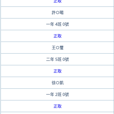
正取
許○暘
一年
4班
0號
正取
王○璽
二年
5班
0號
正取
徐○凱
一年
2班
0號
正取