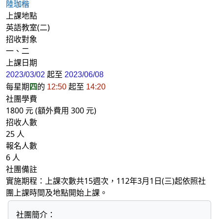
陸珈楷
上課地點
英語教室(二)
招收對象
一、二
上課日期
起至
2023/03/02
2023/06/08
每星期
四
的
起至
12:50
14:20
社團學費
1800 元 (額外費用 300 元)
招收人數
25 人
報名人數
6 人
社團備註
實施期程：上課次數共15週次，112年3月1日(三)起依照社
團上課時間及地點開始上課。
社團簡介：