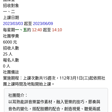
招收對象
一、二
上課日期
起至
2023/03/03
2023/06/09
每星期
一、五
的
起至
12:40
14:10
社團學費
6000 元
招收人數
25 人
報名人數
0 人
社團備註
實施期程：上課次數共15週次，112年3月1日(三)起依照社
團上課時間及地點開始上課。
社團簡介：
以耳熟能詳音樂當作素材，融入管樂的技巧，節奏與
音色的變化，搭配肢體的配合，創造視覺、聽覺兩感