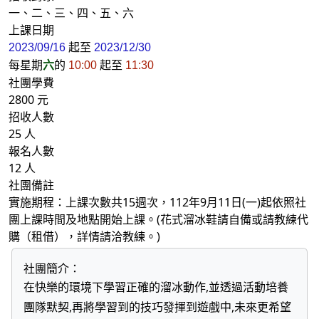
一、二、三、四、五、六
上課日期
起至
2023/09/16
2023/12/30
每星期
六
的
起至
10:00
11:30
社團學費
2800 元
招收人數
25 人
報名人數
12 人
社團備註
實施期程：上課次數共15週次，112年9月11日(一)起依照社
團上課時間及地點開始上課。(花式溜冰鞋請自備或請教練代
購（租借），詳情請洽教練。)
社團簡介：
在快樂的環境下學習正確的溜冰動作,並透過活動培養
團隊默契,再將學習到的技巧發揮到遊戲中,未來更希望