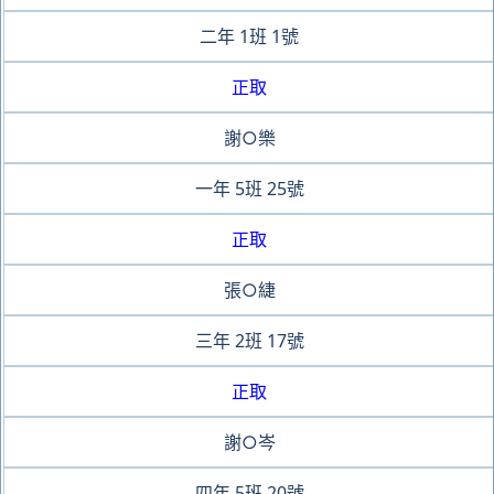
二年
1班
1號
正取
謝○樂
一年
5班
25號
正取
張○緁
三年
2班
17號
正取
謝○岑
四年
5班
20號