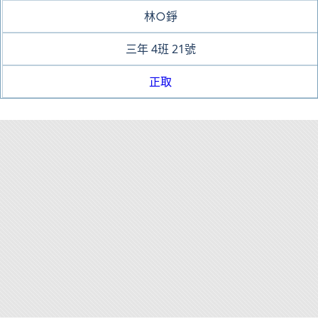
林○錚
三年
4班
21號
正取