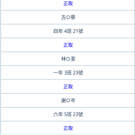
正取
古○華
四年
4班
21號
正取
林○潔
一年
3班
23號
正取
謝○岑
六年
5班
23號
正取