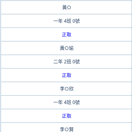
黃○
一年
4班
0號
正取
黃○瑜
二年
2班
0號
正取
李○欣
一年
4班
0號
正取
李○賢