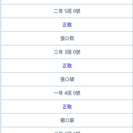
二年
5班
0號
正取
張○熙
三年
3班
0號
正取
張○碩
一年
4班
0號
正取
楊○宸