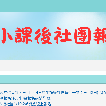
:::
及補假事宜，五月1、4日學生課後社團暫停一次；五月2日(六)
團報名注意事項(報名前請詳閱)
後社團1/19-2/6開放線上報名