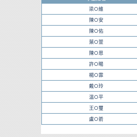
梁○維
陳○安
陳○佑
葉○萱
陳○恩
許○暘
楊○霏
戴○玲
温○平
王○璽
盧○萮