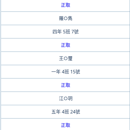
正取
羅○雋
四年
5班
7號
正取
王○璽
一年
4班
15號
正取
江○玥
五年
4班
24號
正取