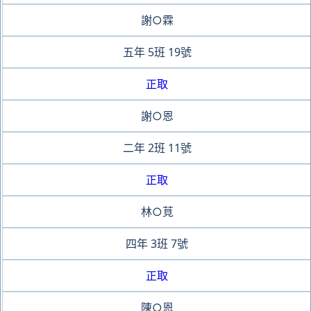
謝○霖
五年
5班
19號
正取
謝○恩
二年
2班
11號
正取
林○莧
四年
3班
7號
正取
陳○恩