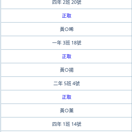
四年
2班
20號
正取
黃○晞
一年
3班
18號
正取
黃○揚
二年
5班
4號
正取
黃○薰
四年
1班
14號