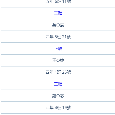
五年
6班
11號
正取
萬○辰
四年
5班
21號
正取
王○婕
四年
1班
25號
正取
鍾○芯
四年
4班
19號