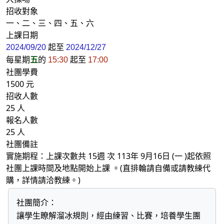
招收對象
一、二、三、四、五、六
上課日期
起至
2024/09/20
2024/12/27
每星期
五
的
起至
15:30
17:00
社團學費
1500 元
招收人數
25 人
報名人數
25 人
社團備註
實施期程：上課次數共 15週 次 113年 9月16日 (一 )起依照
社團上課時間及地點開始上課 。(直排輪請自備或請教練代
購，詳情請洽教練。)
社團簡介：
讓學生瞭解溜冰規則，經由練習、比賽，培養學生團