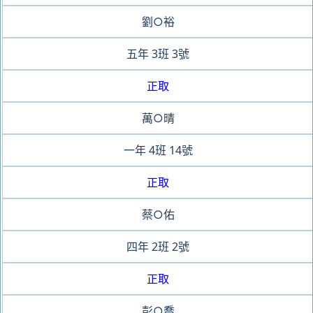
劉○裕
五年
3班
3號
正取
萬○晴
一年
4班
14號
正取
蔡○佑
四年
2班
2號
正取
彭○喬