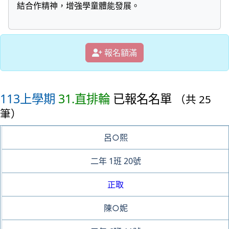
結合作精神，增強學童體能發展。
報名額滿
113上學期
31.直排輪
已報名名單
（共 25
筆）
呂○熙
二年
1班
20號
正取
陳○妮