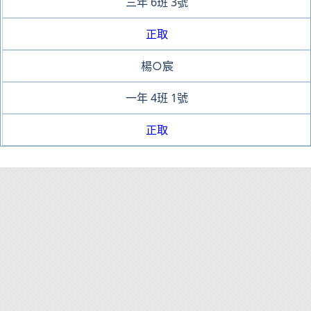
三年
6班
3號
正取
楊○宸
一年
4班
1號
正取