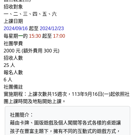
招收對象
一、二、三、四、五、六
上課日期
起至
2024/09/16
2024/12/23
每星期
一
的
起至
15:30
17:00
社團學費
2000 元 (額外費用 300 元)
招收人數
25 人
報名人數
6 人
社團備註
實施期程：上課次數共15週次，113年9月16日(一)起依照社
團上課時間及地點開始上課。
社團簡介：
藉由卡牌、圖版遊戲及個人闖關等各式各樣的桌遊讓
孩子在豐富主題下，擁有不同的互動式的遊戲方式，