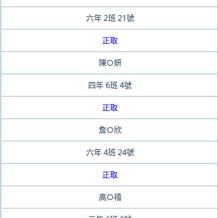
六年
2班
21號
正取
陳○妍
四年
6班
4號
正取
詹○欣
六年
4班
24號
正取
高○禧