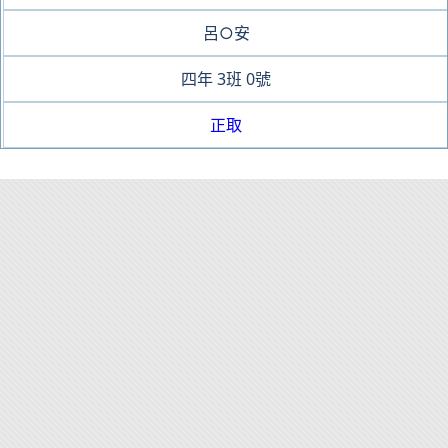
呂○安
四年
3班
0號
正取