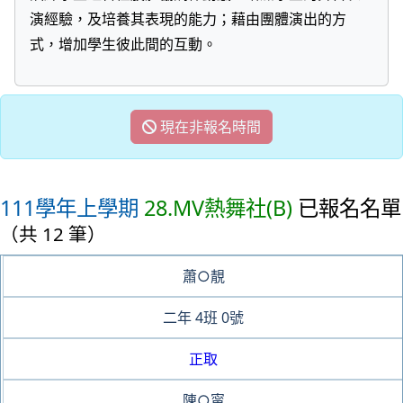
演經驗，及培養其表現的能力；藉由團體演出的方
式，增加學生彼此間的互動。
現在非報名時間
111學年上學期
28.MV熱舞社(B)
已報名名單
（共 12 筆）
蕭○靚
二年
4班
0號
正取
陳○甯