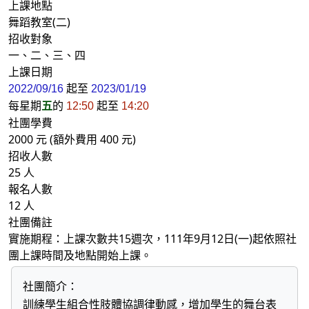
上課地點
舞蹈教室(二)
招收對象
一、二、三、四
上課日期
起至
2022/09/16
2023/01/19
每星期
五
的
起至
12:50
14:20
社團學費
2000 元 (額外費用 400 元)
招收人數
25 人
報名人數
12 人
社團備註
實施期程：上課次數共15週次，111年9月12日(一)起依照社
團上課時間及地點開始上課。
社團簡介：
訓練學生組合性肢體協調律動感，增加學生的舞台表