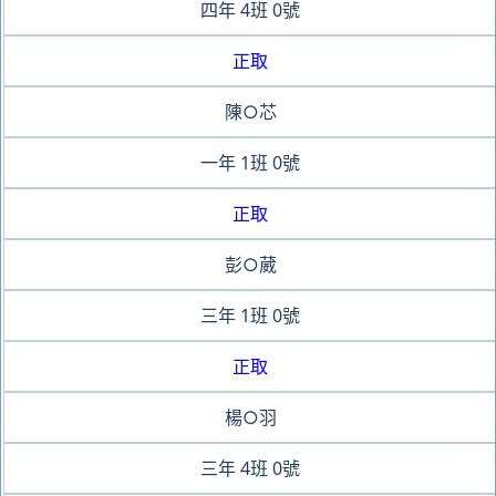
四年
4班
0號
正取
陳○芯
一年
1班
0號
正取
彭○葳
三年
1班
0號
正取
楊○羽
三年
4班
0號