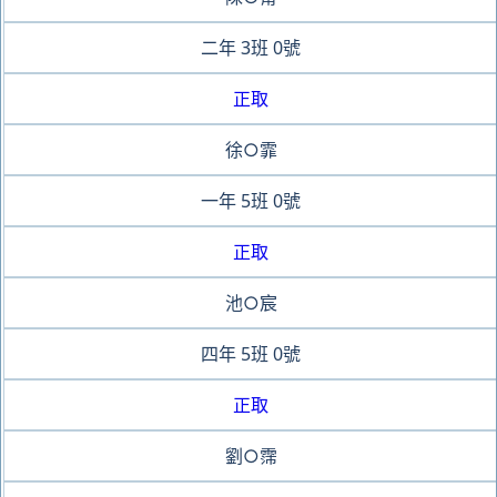
二年
3班
0號
正取
徐○霏
一年
5班
0號
正取
池○宸
四年
5班
0號
正取
劉○霈