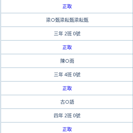
正取
梁○甄梁耘甄梁耘甄
三年
2班
0號
正取
陳○雨
三年
4班
0號
正取
古○語
四年
2班
0號
正取