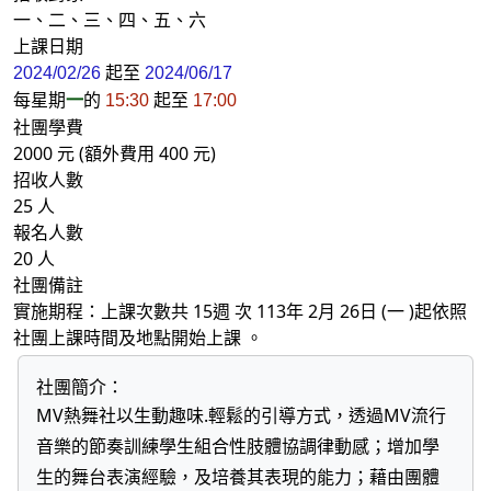
一、二、三、四、五、六
上課日期
起至
2024/02/26
2024/06/17
每星期
一
的
起至
15:30
17:00
社團學費
2000 元 (額外費用 400 元)
招收人數
25 人
報名人數
20 人
社團備註
實施期程：上課次數共 15週 次 113年 2月 26日 (一 )起依照
社團上課時間及地點開始上課 。
社團簡介：
MV熱舞社以生動趣味.輕鬆的引導方式，透過MV流行
音樂的節奏訓練學生組合性肢體協調律動感；增加學
生的舞台表演經驗，及培養其表現的能力；藉由團體