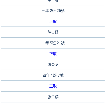
三年
2班
26號
正取
陳○妤
一年
5班
21號
正取
張○丞
四年
1班
7號
正取
張○旗