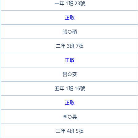
一年
1班
23號
正取
張○碩
二年
3班
7號
正取
呂○安
五年
1班
16號
正取
李○昊
三年
4班
5號