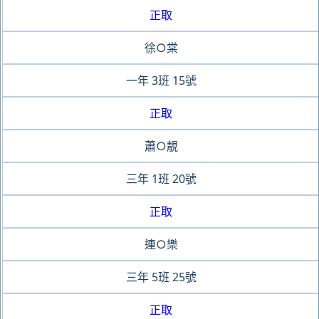
正取
徐○棠
一年
3班
15號
正取
蕭○靚
三年
1班
20號
正取
連○樂
三年
5班
25號
正取