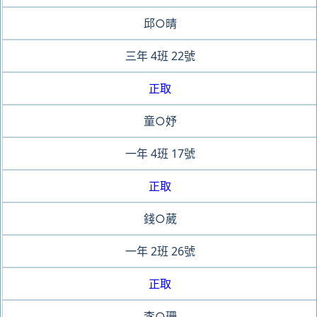
邱○晴
三年
4班
22號
正取
童○妤
一年
4班
17號
正取
錢○葳
一年
2班
26號
正取
李○珊