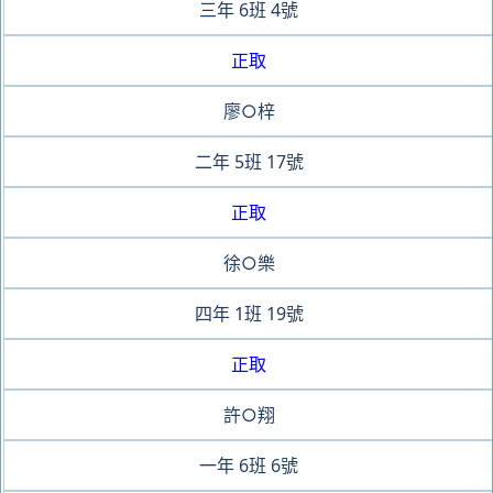
三年
6班
4號
正取
廖○梓
二年
5班
17號
正取
徐○樂
四年
1班
19號
正取
許○翔
一年
6班
6號