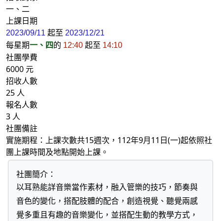
一、二
上課日期
起至
2023/09/11
2023/12/21
每星期
一、四
的
起至
12:40
14:10
社團學費
6000 元
招收人數
25 人
報名人數
3 人
社團備註
實施期程：上課次數共15週次，112年9月11日(一)起依照社
團上課時間及地點開始上課。
社團簡介：
以耳熟能詳音樂當作素材，融入管樂的技巧，節奏與
音色的變化，搭配肢體的配合，創造視覺、聽覺兩感
覺多重且有趣的音樂變化，並搭配生動的教學方式，