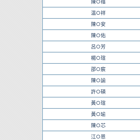
陳○禧
温○祥
陳○安
陳○佑
呂○芳
楊○瑄
邵○宸
陳○諭
許○碩
黃○瑄
黃○瑜
陳○芯
江○恩