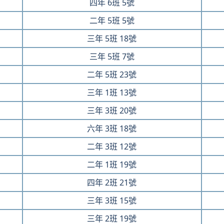
四年
6班
5號
二年
5班
5號
三年
5班
18號
三年
5班
7號
二年
5班
23號
三年
1班
13號
三年
3班
20號
六年
3班
18號
二年
3班
12號
二年
1班
19號
四年
2班
21號
三年
3班
15號
三年
2班
19號