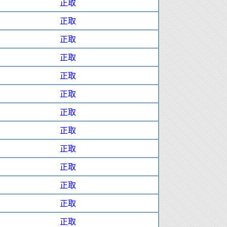
正取
正取
正取
正取
正取
正取
正取
正取
正取
正取
正取
正取
正取