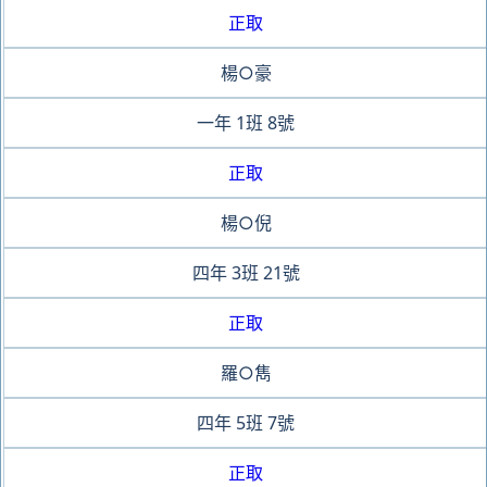
正取
楊○豪
一年
1班
8號
正取
楊○倪
四年
3班
21號
正取
羅○雋
四年
5班
7號
正取