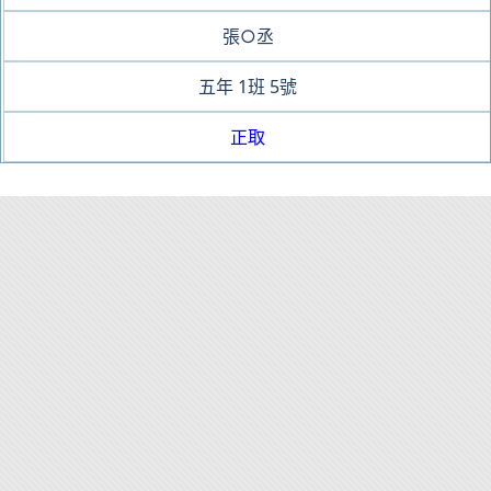
張○丞
五年
1班
5號
正取