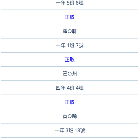
一年
5班
8號
正取
羅○軒
一年
1班
7號
正取
管○州
四年
4班
4號
正取
黃○晞
一年
3班
18號