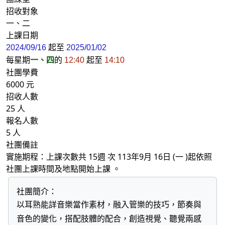
招收對象
一、二
上課日期
起至
2024/09/16
2025/01/02
每星期
一、四
的
起至
12:40
14:10
社團學費
6000 元
招收人數
25 人
報名人數
5 人
社團備註
實施期程：上課次數共 15週 次 113年9月 16日 (一 )起依照
社團上課時間及地點開始上課 。
社團簡介：
以耳熟能詳音樂當作素材，融入管樂的技巧，節奏與
音色的變化，搭配肢體的配合，創造視覺、聽覺兩感