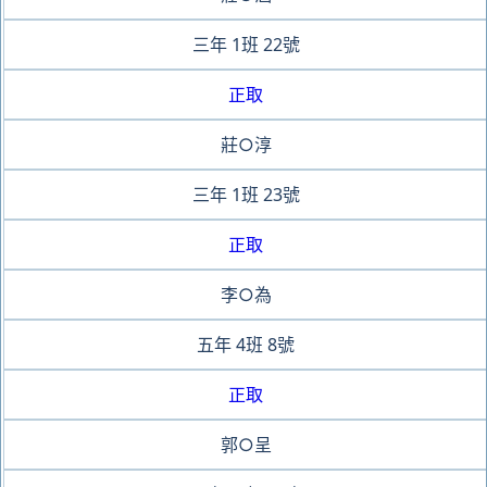
三年
1班
22號
正取
莊○淳
三年
1班
23號
正取
李○為
五年
4班
8號
正取
郭○呈