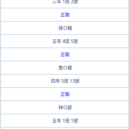
三年
1班
2號
正取
徐○翰
五年
4班
5號
正取
詹○揚
四年
5班
13號
正取
林○諺
五年
1班
1號