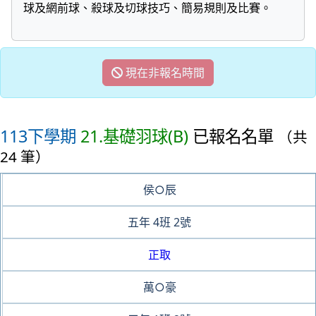
球及網前球、殺球及切球技巧、簡易規則及比賽。
現在非報名時間
113下學期
21.基礎羽球(B)
已報名名單
（共
24 筆）
侯○辰
五年
4班
2號
正取
萬○豪