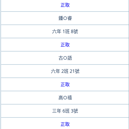
正取
鍾○睿
六年
1班
8號
正取
古○語
六年
2班
21號
正取
高○禧
三年
6班
3號
正取