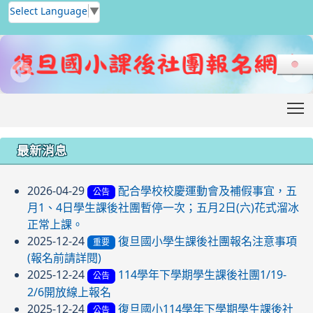
Select Language
▼
T
:::
最新消息
2026-04-29
配合學校校慶運動會及補假事宜，五
公告
月1、4日學生課後社團暫停一次；五月2日(六)花式溜冰
正常上課。
2025-12-24
復旦國小學生課後社團報名注意事項
重要
(報名前請詳閱)
2025-12-24
114學年下學期學生課後社團1/19-
公告
2/6開放線上報名
2025-12-24
復旦國小114學年下學期學生課後社
公告