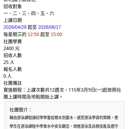
招收對象
一、二、三、四、五、六
上課日期
起至
2026/04/29
2026/06/17
每星期
三
的
起至
12:50
15:00
社團學費
2400 元
招收人數
25 人
報名人數
0 人
社團備註
實施期程：上課次數共12週次，115年3月9日(一)起依照社
團上課時間及地點開始上課。
社團簡介：
藉由游泳課程讓初學學童從親水到愛水，感受游泳學習的樂趣，使
學生在游泳課程中學會水中安全觀念，增進游泳及自救技能及遵守