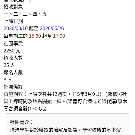
招收對象
一、二、三、四、五
上課日期
起至
2026/03/10
2026/05/26
每星期
二
的
起至
15:30
17:00
社團學費
2250 元
招收人數
25 人
報名人數
8 人
社團備註
實施期程：上課次數共12週次，115年3月9日(一)起依照社
團上課時間及地點開始上課。(樂器可自備或老師代購(原木
琴含調音器)1300元)
社團簡介：
增進學生對於樂器的瞭解及認識，學習弦樂的基本演