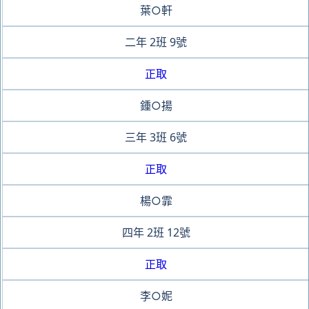
葉○軒
二年
2班
9號
正取
鍾○揚
三年
3班
6號
正取
楊○霏
四年
2班
12號
正取
李○妮