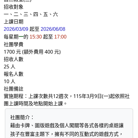
招收對象
一、二、三、四、五、六
上課日期
起至
2026/03/09
2026/06/08
每星期
一
的
起至
15:30
17:00
社團學費
1700 元 (額外費用 400 元)
招收人數
25 人
報名人數
10 人
社團備註
實施期程：上課次數共12週次，115年3月9日(一)起依照社
團上課時間及地點開始上課。
社團簡介：
藉由卡牌、圖版遊戲及個人闖關等各式各樣的桌遊讓
孩子在豐富主題下，擁有不同的互動式的遊戲方式，