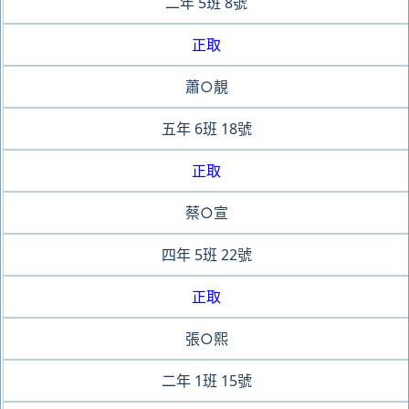
二年
5班
8號
正取
蕭○靚
五年
6班
18號
正取
蔡○宣
四年
5班
22號
正取
張○熙
二年
1班
15號