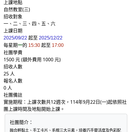
上課地點
自然教室(三)
招收對象
一、二、三、四、五、六
上課日期
起至
2025/09/22
2025/12/22
每星期
一
的
起至
15:30
17:00
社團學費
1500 元 (額外費用 1000 元)
招收人數
25 人
報名人數
0 人
社團備註
實施期程：上課次數共12週次，114年9月22日(一)起依照社
團上課時間及地點開始上課。
社團簡介：
融合輕黏土、手工卡片、毛根三大元素，培養巧手靈活度及色彩配