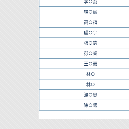
李○為
楊○宸
高○禧
盧○宇
張○鈞
彭○睿
王○豪
林○
林○
湯○恩
徐○曦