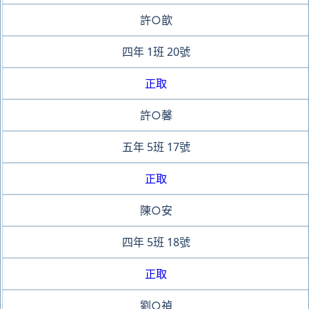
許○歆
四年
1班
20號
正取
許○馨
五年
5班
17號
正取
陳○安
四年
5班
18號
正取
劉○禎